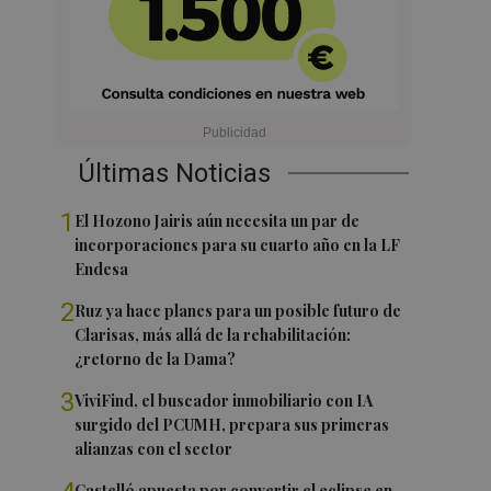
Últimas Noticias
1
El Hozono Jairis aún necesita un par de
incorporaciones para su cuarto año en la LF
Endesa
2
Ruz ya hace planes para un posible futuro de
Clarisas, más allá de la rehabilitación:
¿retorno de la Dama?
3
ViviFind, el buscador inmobiliario con IA
surgido del PCUMH, prepara sus primeras
alianzas con el sector
Castelló apuesta por convertir el eclipse en