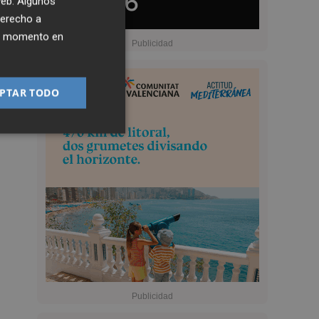
 web. Algunos
derecho a
ier momento en
PTAR TODO