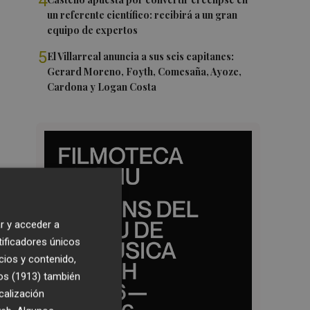
4
un referente científico: recibirá a un gran
equipo de expertos
5
El Villarreal anuncia a sus seis capitanes:
Gerard Moreno, Foyth, Comesaña, Ayoze,
Cardona y Logan Costa
r y acceder a
tificadores únicos
cios y contenido,
os (1913)
también
calización