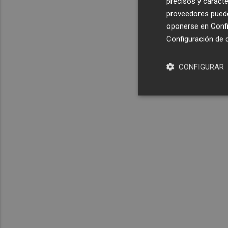
precisos y caracte
proveedores pueden
oponerse en
Confi
Configuración de 
CONFIGURAR