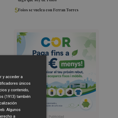
5
Foios se vuelca con Ferran Torres
r y acceder a
tificadores únicos
cios y contenido,
os (1913)
también
calización
 web. Algunos
derecho a