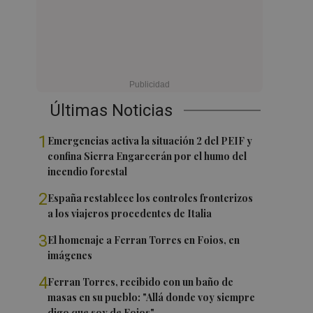
Últimas Noticias
1
Emergencias activa la situación 2 del PEIF y
confina Sierra Engarcerán por el humo del
incendio forestal
2
España restablece los controles fronterizos
a los viajeros procedentes de Italia
3
El homenaje a Ferran Torres en Foios, en
imágenes
4
Ferran Torres, recibido con un baño de
masas en su pueblo: "Allá donde voy siempre
digo que soy de Foios"