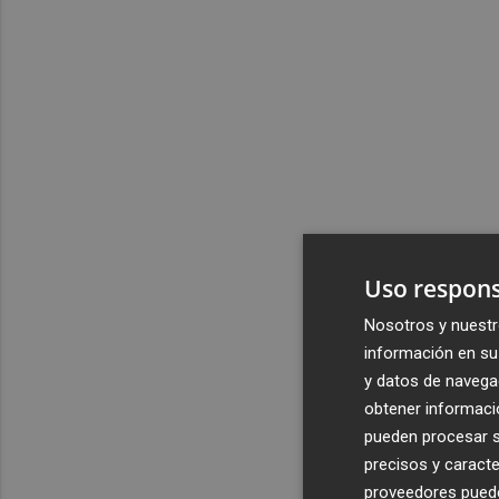
Uso respons
Nosotros y nuestr
información en su 
y datos de navega
obtener informació
pueden procesar su
precisos y caracte
proveedores pueden