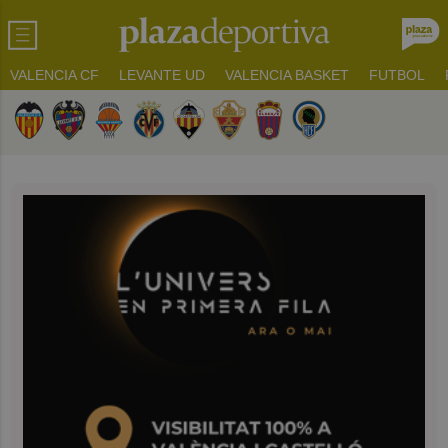
VALENCIA CF
LEVANTE UD
VALENCIA BASKET
FUTBOL