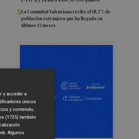
5
La Comunitat Valenciana recibe el 18,2 % de
población extranjera que ha llegado en
últimos 12 meses
r y acceder a
tificadores únicos
cios y contenido,
os (1725)
también
calización
 web. Algunos