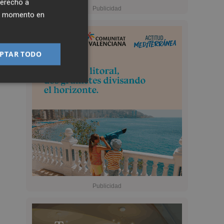
derecho a
ier momento en
PTAR TODO