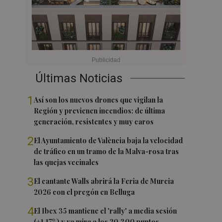
Últimas Noticias
1
Así son los nuevos drones que vigilan la
Región y previenen incendios: de última
generación, resistentes y muy caros
2
El Ayuntamiento de València baja la velocidad
de tráfico en un tramo de la Malva-rosa tras
las quejas vecinales
3
El cantante Walls abrirá la Feria de Murcia
2026 con el pregón en Belluga
4
El Ibex 35 mantiene el 'rally' a media sesión
(+1,17%) y ya mira a los 20.300 puntos