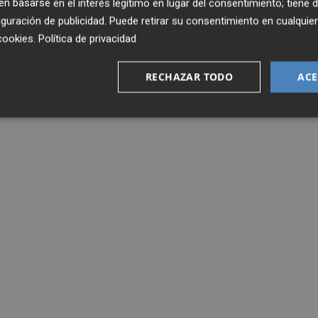
 basarse en el interés legítimo en lugar del consentimiento; tiene 
guración de publicidad
. Puede retirar su consentimiento en cualqu
cookies
.
Política de privacidad
RECHAZAR TODO
ACE