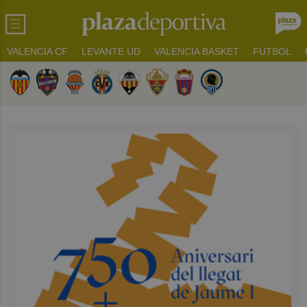
VALENCIA CF
LEVANTE UD
VALENCIA BASKET
FUTBOL