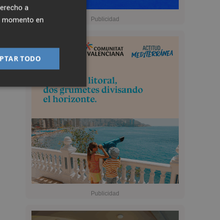
derecho a
ier momento en
PTAR TODO