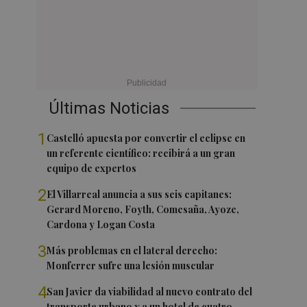
Últimas Noticias
1
Castelló apuesta por convertir el eclipse en
un referente científico: recibirá a un gran
equipo de expertos
2
El Villarreal anuncia a sus seis capitanes:
Gerard Moreno, Foyth, Comesaña, Ayoze,
Cardona y Logan Costa
3
Más problemas en el lateral derecho:
Monferrer sufre una lesión muscular
4
San Javier da viabilidad al nuevo contrato del
transporte urbano y a un hotel de cuatro