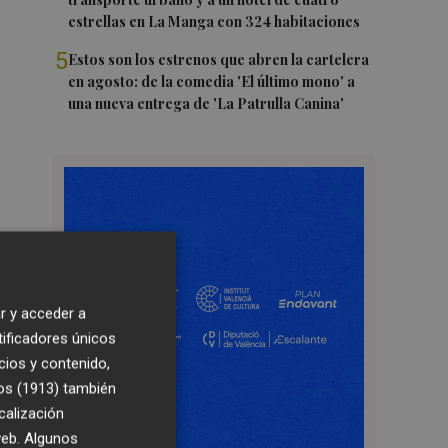
estrellas en La Manga con 324 habitaciones
5
Estos son los estrenos que abren la cartelera
en agosto: de la comedia 'El último mono' a
una nueva entrega de 'La Patrulla Canina'
r y acceder a
tificadores únicos
cios y contenido,
os (1913)
también
calización
 web. Algunos