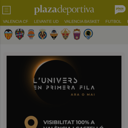
VALENCIA CF
LEVANTE UD
VALENCIA BASKET
FUTBOL