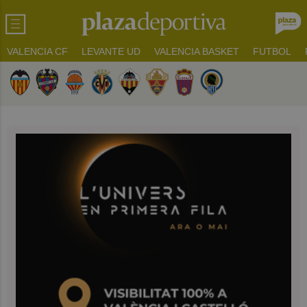
VALENCIA CF
LEVANTE UD
VALENCIA BASKET
FUTBOL