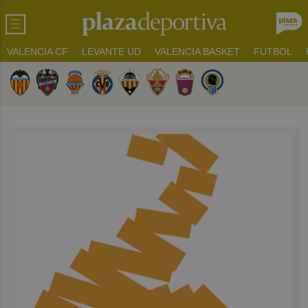
VALENCIA CF
LEVANTE UD
VALENCIA BASKET
FUTBOL