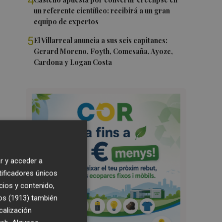
4
un referente científico: recibirá a un gran
equipo de expertos
5
El Villarreal anuncia a sus seis capitanes:
Gerard Moreno, Foyth, Comesaña, Ayoze,
Cardona y Logan Costa
r y acceder a
tificadores únicos
cios y contenido,
os (1913)
también
calización