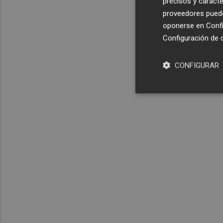
precisos y caracte
proveedores pueden
oponerse en
Confi
Configuración de 
CONFIGURAR