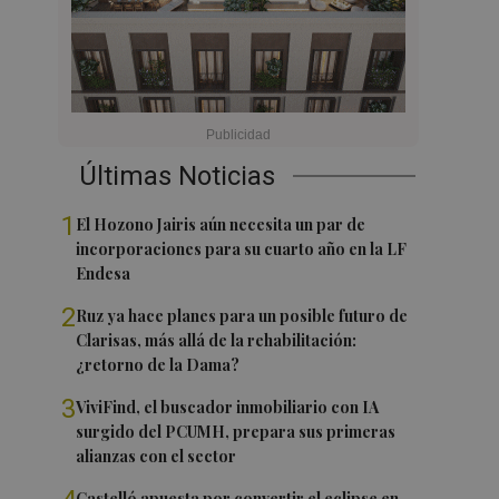
Últimas Noticias
1
El Hozono Jairis aún necesita un par de
incorporaciones para su cuarto año en la LF
Endesa
2
Ruz ya hace planes para un posible futuro de
Clarisas, más allá de la rehabilitación:
¿retorno de la Dama?
3
ViviFind, el buscador inmobiliario con IA
surgido del PCUMH, prepara sus primeras
alianzas con el sector
Castelló apuesta por convertir el eclipse en