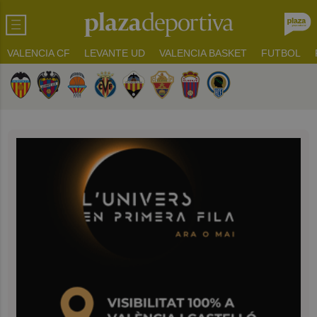
VALENCIA CF
LEVANTE UD
VALENCIA BASKET
FUTBOL