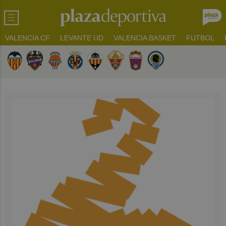
VALENCIA CF
LEVANTE UD
VALENCIA BASKET
FUTBOL