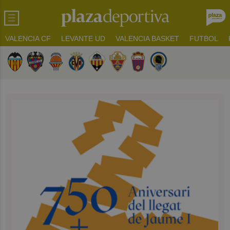
VALENCIA CF
LEVANTE UD
VALENCIA BASKET
FUTBOL