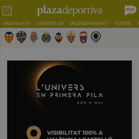
VALENCIA CF
LEVANTE UD
VALENCIA BASKET
FUTBOL