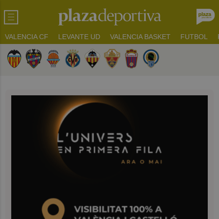
VALENCIA CF
LEVANTE UD
VALENCIA BASKET
FUTBOL