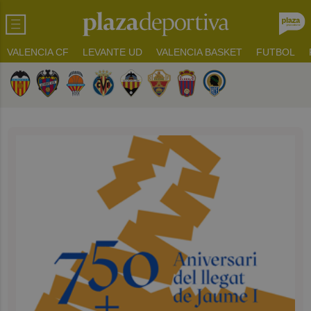
VALENCIA CF
LEVANTE UD
VALENCIA BASKET
FUTBOL