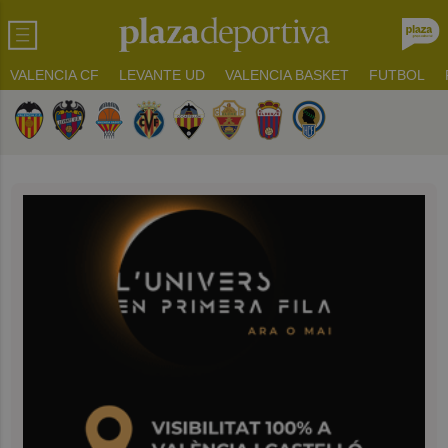
VALENCIA CF
LEVANTE UD
VALENCIA BASKET
FUTBOL