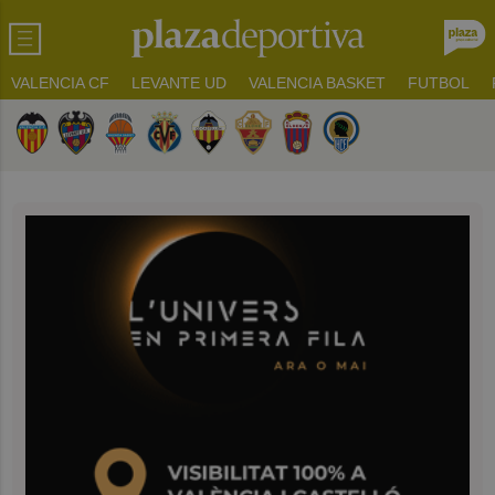
VALENCIA CF
LEVANTE UD
VALENCIA BASKET
FUTBOL