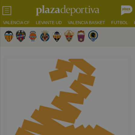
VALENCIA CF
LEVANTE UD
VALENCIA BASKET
FUTBOL