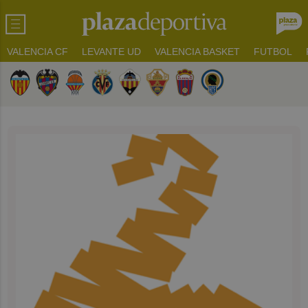
VALENCIA CF
LEVANTE UD
VALENCIA BASKET
FUTBOL