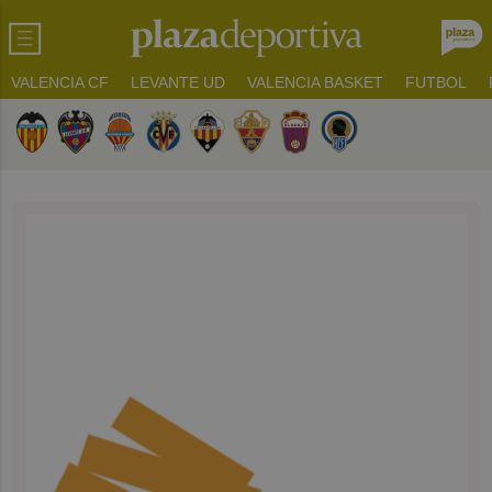
VALENCIA CF
LEVANTE UD
VALENCIA BASKET
FUTBOL