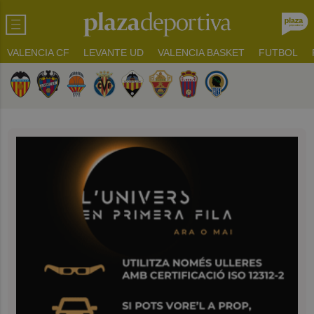
VALENCIA CF
LEVANTE UD
VALENCIA BASKET
FUTBOL