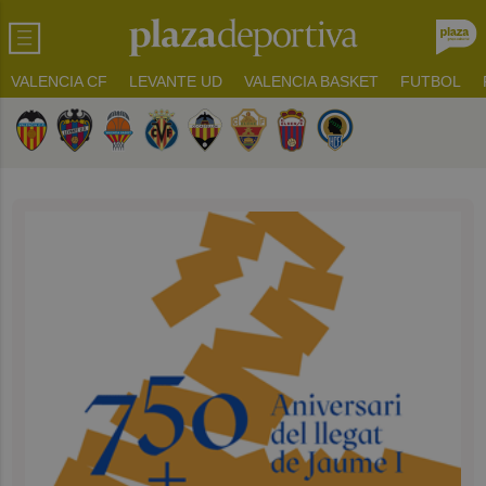
VALENCIA CF
LEVANTE UD
VALENCIA BASKET
FUTBOL