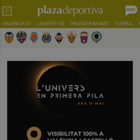
VALENCIA CF
LEVANTE UD
VALENCIA BASKET
FUTBOL