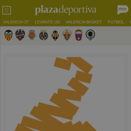
VALENCIA CF
LEVANTE UD
VALENCIA BASKET
FUTBOL