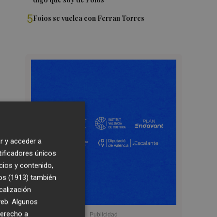
5
Foios se vuelca con Ferran Torres
r y acceder a
tificadores únicos
cios y contenido,
os (1913)
también
calización
 web. Algunos
derecho a