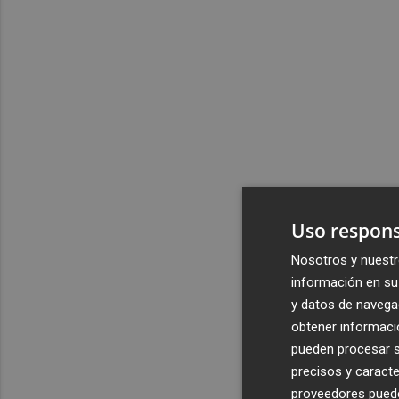
Uso respons
Nosotros y nuestr
información en su 
y datos de navega
obtener informació
pueden procesar su
precisos y caracte
proveedores pueden