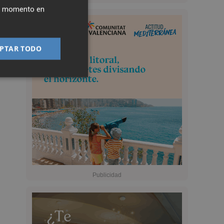
ier momento en
PTAR TODO