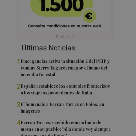
Últimas Noticias
1
Emergencias activa la situación 2 del PEIF y
confina Sierra Engarcerán por el humo del
incendio forestal
2
España restablece los controles fronterizos
a los viajeros procedentes de Italia
3
El homenaje a Ferran Torres en Foios, en
imágenes
4
Ferran Torres, recibido con un baño de
masas en su pueblo: "Allá donde voy siempre
digo que soy de Foios"