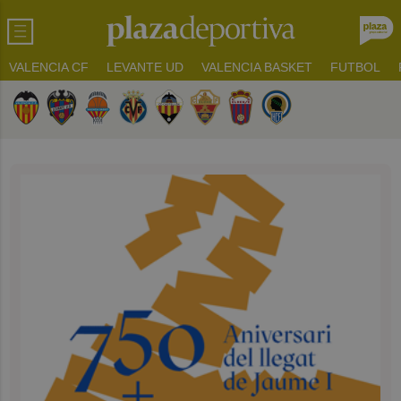
VALENCIA CF
LEVANTE UD
VALENCIA BASKET
FUTBOL