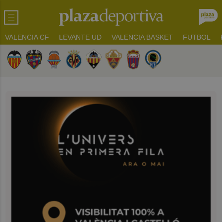
VALENCIA CF
LEVANTE UD
VALENCIA BASKET
FUTBOL