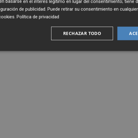
 basarse en el interés legítimo en lugar del consentimiento; tiene 
guración de publicidad
. Puede retirar su consentimiento en cualqu
cookies
.
Política de privacidad
RECHAZAR TODO
ACE