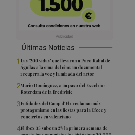
Últimas Noticias
1
Las '200 vidas' que llevaron a Paco Rabal de
Águilas a la cima del cine: un documental
recupera la voz y la mirada del actor
2
Mario Domínguez, a un paso del Excelsior
Róterdam de la Eredivisie
3
Entidades del Camp d'Elx reclaman más
protagonismo en las fiestas para la Ufece y
conciertos en valenciano
4
El Ibex 35 sube un 2% la primera semana de
agosto tras conquistar los históricos 20.000