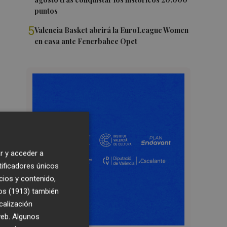
puntos
5
Valencia Basket abrirá la EuroLeague Women
en casa ante Fenerbahce Opet
r y acceder a
tificadores únicos
cios y contenido,
os (1913)
también
calización
 web. Algunos