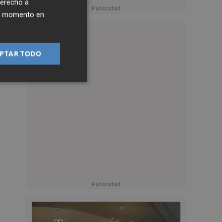
derecho a
ier momento en
PTAR TODO