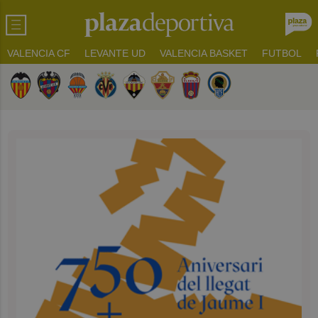
VALENCIA CF
LEVANTE UD
VALENCIA BASKET
FUTBOL