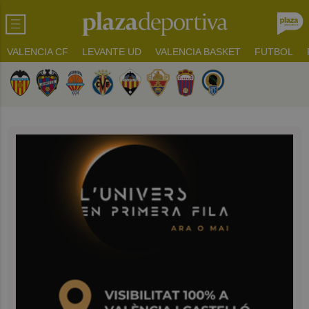
VALENCIA CF
LEVANTE UD
VALENCIA BASKET
FUTBOL