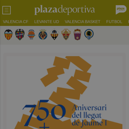
VALENCIA CF
LEVANTE UD
VALENCIA BASKET
FUTBOL