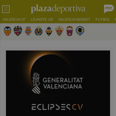
VALENCIA CF
LEVANTE UD
VALENCIA BASKET
FUTBOL