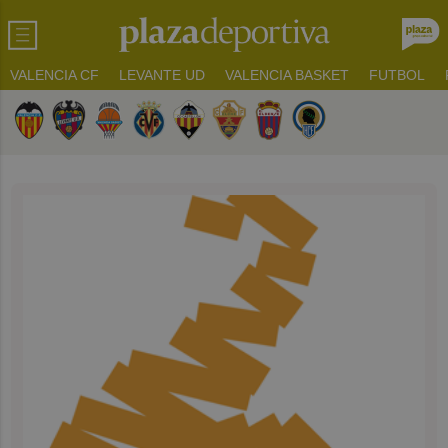
VALENCIA CF
LEVANTE UD
VALENCIA BASKET
FUTBOL