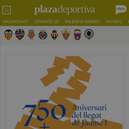
VALENCIA CF
LEVANTE UD
VALENCIA BASKET
FUTBOL