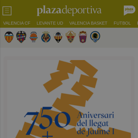
VALENCIA CF
LEVANTE UD
VALENCIA BASKET
FUTBOL