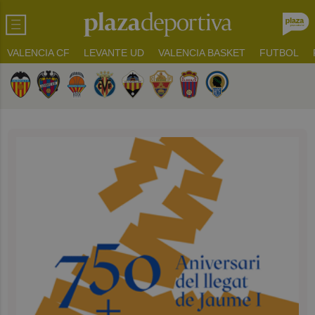
VALENCIA CF
LEVANTE UD
VALENCIA BASKET
FUTBOL