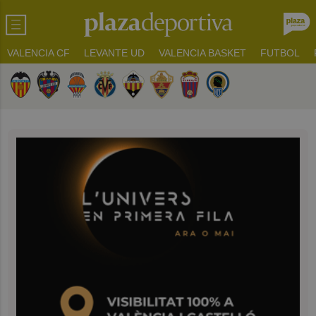
VALENCIA CF
LEVANTE UD
VALENCIA BASKET
FUTBOL