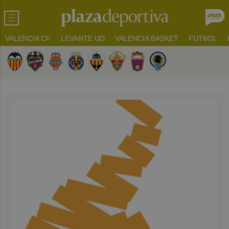
VALENCIA CF
LEVANTE UD
VALENCIA BASKET
FUTBOL