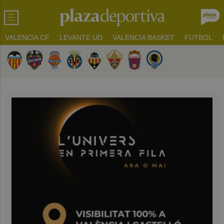
VALENCIA CF
LEVANTE UD
VALENCIA BASKET
FUTBOL