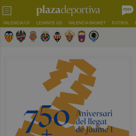
VALENCIA CF
LEVANTE UD
VALENCIA BASKET
FUTBOL