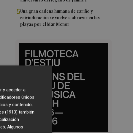
5
Una gran cadena humana de cariño y
reivindicación se vuelve a abrazar en las
playas por el Mar Menor
r y acceder a
tificadores únicos
cios y contenido,
os (1913)
también
calización
 web. Algunos