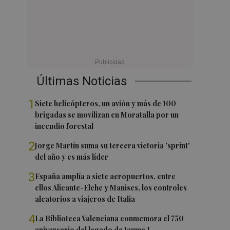
Últimas Noticias
1
Siete helicópteros, un avión y más de 100
brigadas se movilizan en Moratalla por un
incendio forestal
2
Jorge Martín suma su tercera victoria 'sprint'
del año y es más líder
3
España amplía a siete aeropuertos, entre
ellos Alicante-Elche y Manises, los controles
aleatorios a viajeros de Italia
4
La Biblioteca Valenciana conmemora el 750
aniversario del legado de Jaume I