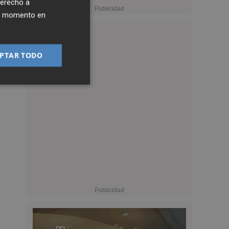
derecho a
ier momento en
PTAR TODO