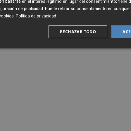
 basarse en el interés legítimo en lugar del consentimiento; tiene 
guración de publicidad
. Puede retirar su consentimiento en cualqu
cookies
.
Política de privacidad
RECHAZAR TODO
ACE