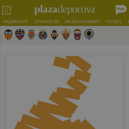
VALENCIA CF
LEVANTE UD
VALENCIA BASKET
FUTBOL