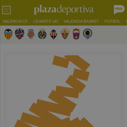
VALENCIA CF
LEVANTE UD
VALENCIA BASKET
FUTBOL