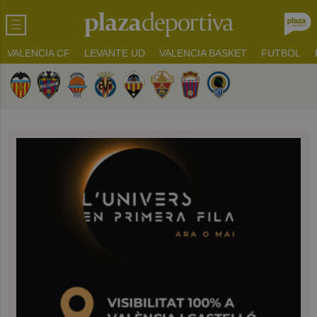
VALENCIA CF
LEVANTE UD
VALENCIA BASKET
FUTBOL