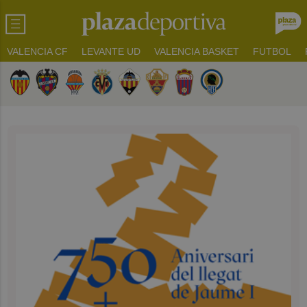
VALENCIA CF
LEVANTE UD
VALENCIA BASKET
FUTBOL