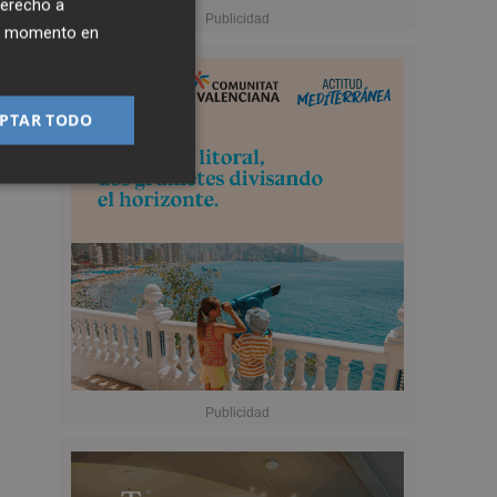
derecho a
ier momento en
PTAR TODO