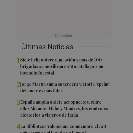
Últimas Noticias
1
Siete helicópteros, un avión y más de 100
brigadas se movilizan en Moratalla por un
incendio forestal
2
Jorge Martín suma su tercera victoria 'sprint'
del año y es más líder
3
España amplía a siete aeropuertos, entre
ellos Alicante-Elche y Manises, los controles
aleatorios a viajeros de Italia
4
La Biblioteca Valenciana conmemora el 750
aniversario del legado de Jaume I