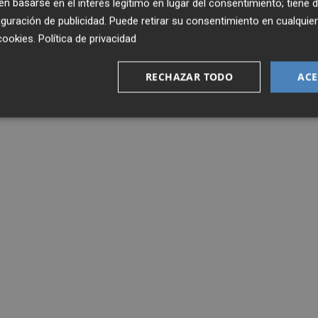
 basarse en el interés legítimo en lugar del consentimiento; tiene 
guración de publicidad
. Puede retirar su consentimiento en cualqu
cookies
.
Política de privacidad
RECHAZAR TODO
ACE