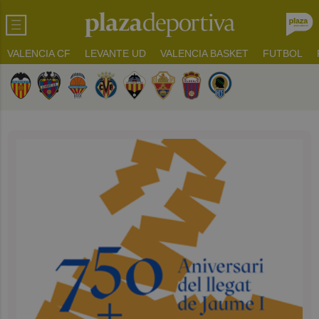
VALENCIA CF
LEVANTE UD
VALENCIA BASKET
FUTBOL