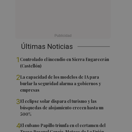
Últimas Noticias
1
Controlado el incendio en Sierra Engarcerán
(Castellón)
2
La capacidad de los modelos de IA para
burlar la seguridad alarma a gobiernos y
empresas
3
El eclipse solar dispara el turismo y las
búsquedas de alojamiento crecen hasta un
500%
4
El cubano Papillo triunfa en el certamen del
Trovo Pascual García-Mateos de La Unión