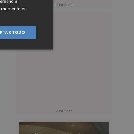
derecho a
ier momento en
PTAR TODO