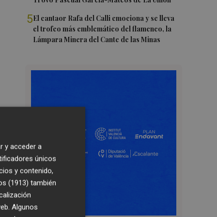
5
El cantaor Rafa del Calli emociona y se lleva
el trofeo más emblemático del flamenco, la
Lámpara Minera del Cante de las Minas
r y acceder a
tificadores únicos
cios y contenido,
os (1913)
también
calización
 web. Algunos