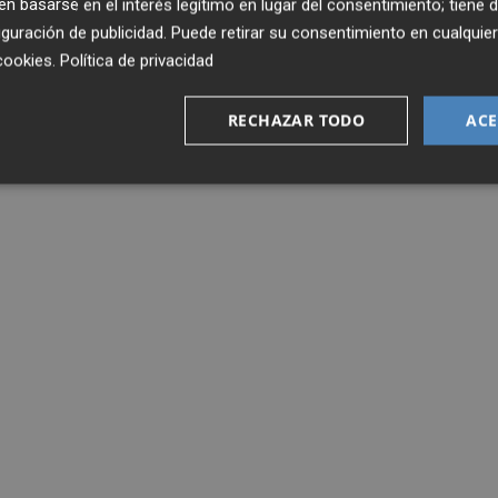
 basarse en el interés legítimo en lugar del consentimiento; tiene 
guración de publicidad
. Puede retirar su consentimiento en cualqu
cookies
.
Política de privacidad
RECHAZAR TODO
ACE