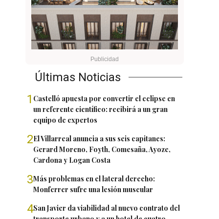
Últimas Noticias
1
Castelló apuesta por convertir el eclipse en
un referente científico: recibirá a un gran
equipo de expertos
2
El Villarreal anuncia a sus seis capitanes:
Gerard Moreno, Foyth, Comesaña, Ayoze,
Cardona y Logan Costa
3
Más problemas en el lateral derecho:
Monferrer sufre una lesión muscular
4
San Javier da viabilidad al nuevo contrato del
transporte urbano y a un hotel de cuatro